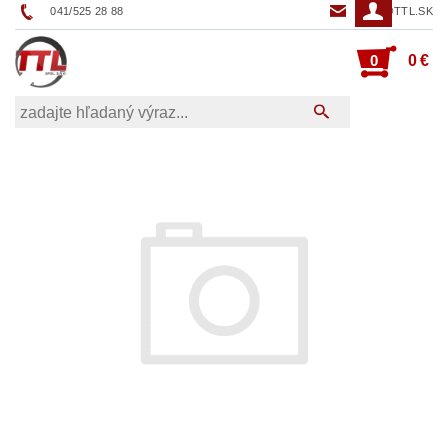
041/525 28 88
TTL@TTL.SK
0
0 €