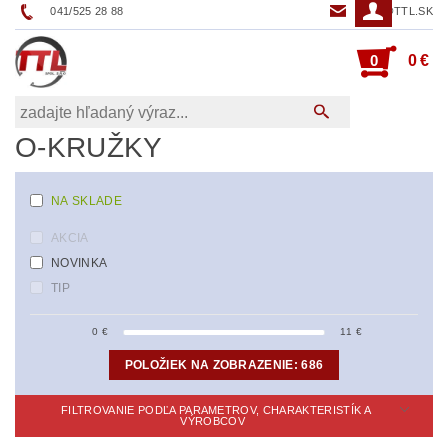
041/525 28 88
TTL@TTL.SK
0
0 €
O-KRUŽKY
NA SKLADE
AKCIA
NOVINKA
TIP
0
€
11
€
POLOŽIEK NA ZOBRAZENIE:
686
FILTROVANIE PODĽA PARAMETROV, CHARAKTERISTÍK A
VÝROBCOV