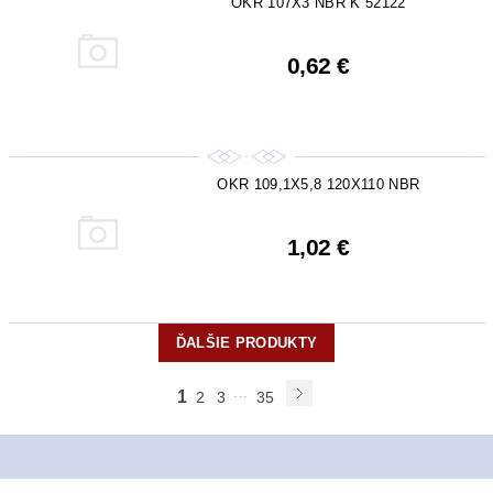
OKR 107X3 NBR K 52122
0,62 €
OKR 109,1X5,8 120X110 NBR
1,02 €
ĎALŠIE PRODUKTY
...
1
2
3
35