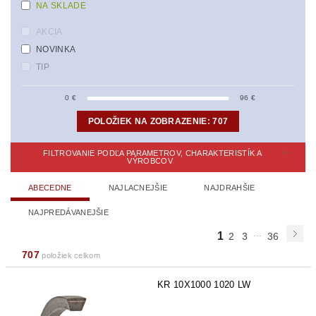
NA SKLADE
AKCIA
NOVINKA
TIP
0
€
96
€
POLOŽIEK NA ZOBRAZENIE:
707
FILTROVANIE PODĽA PARAMETROV, CHARAKTERISTÍK A
VÝROBCOV
ABECEDNE
NAJLACNEJŠIE
NAJDRAHŠIE
NAJPREDÁVANEJŠIE
...
1
2
3
36
707
položiek celkom
KR 10X1000 1020 LW