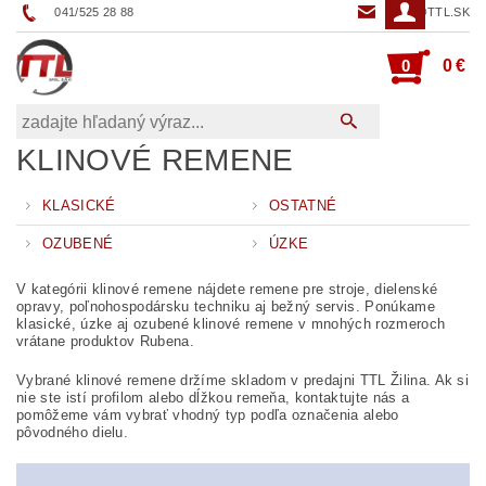
041/525 28 88
TTL@TTL.SK
0
0 €
KLINOVÉ REMENE
KLASICKÉ
OSTATNÉ
OZUBENÉ
ÚZKE
V kategórii klinové remene nájdete remene pre stroje, dielenské
opravy, poľnohospodársku techniku aj bežný servis. Ponúkame
klasické, úzke aj ozubené klinové remene v mnohých rozmeroch
vrátane produktov Rubena.
Vybrané klinové remene držíme skladom v predajni TTL Žilina. Ak si
nie ste istí profilom alebo dĺžkou remeňa, kontaktujte nás a
pomôžeme vám vybrať vhodný typ podľa označenia alebo
pôvodného dielu.