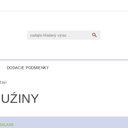
DODACIE PODMIENKY
ŹINY
UŹINY
 SKLADE