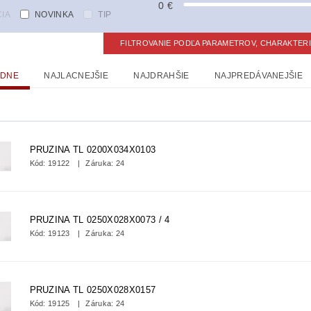
0
€
IA
NOVINKA
TIP
FILTROVANIE PODĽA PARAMETROV, CHARAKTER
EDNE
NAJLACNEJŠIE
NAJDRAHŠIE
NAJPREDÁVANEJŠIE
PRUZINA TL 0200X034X0103
Kód:
19122
Záruka: 24
PRUZINA TL 0250X028X0073 / 4
Kód:
19123
Záruka: 24
PRUZINA TL 0250X028X0157
Kód:
19125
Záruka: 24