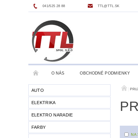
041/525 28 88
TTL@TTL.SK
O NÁS
OBCHODNÉ PODMIENKY
PRU
AUTO
PR
ELEKTRIKA
ELEKTRO NARADIE
FARBY
NA