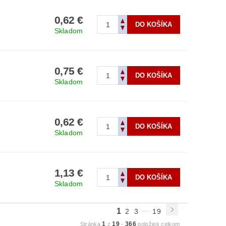
0,62 €
Skladom
0,75 €
Skladom
0,62 €
Skladom
1,13 €
Skladom
...
1
2
3
19
1
19
366
Stránka
z
-
položiek celkom