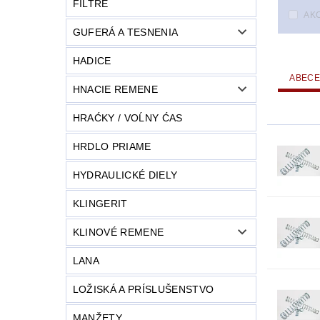
FILTRE
AKC
GUFERÁ A TESNENIA
HADICE
ABEC
HNACIE REMENE
HRAĆKY / VOĹNY ĆAS
HRDLO PRIAME
HYDRAULICKÉ DIELY
KLINGERIT
KLINOVÉ REMENE
LANA
LOŽISKÁ A PRÍSLUŠENSTVO
MANŽETY