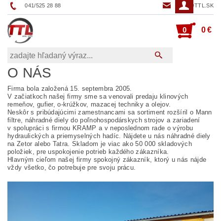
041/525 28 88
TTL@TTL.SK
0
0 €
O NÁS
Firma bola založená 15. septembra 2005.
V začiatkoch našej firmy sme sa venovali predaju klinových
remeňov, gufier, o-krúžkov, mazacej techniky a olejov.
Neskôr s pribúdajúcimi zamestnancami sa sortiment rozšíril o Mann
filtre, náhradné diely do poľnohospodárskych strojov a zariadení
v spolupráci s firmou KRAMP a v neposlednom rade o výrobu
hydraulických a priemyselných hadíc. Nájdete u nás náhradné diely
na Zetor alebo Tatra. Skladom je viac ako 50 000 skladových
položiek, pre uspokojenie potrieb každého zákazníka.
Hlavným cieľom našej firmy spokojný zákazník, ktorý u nás nájde
vždy všetko, čo potrebuje pre svoju prácu.