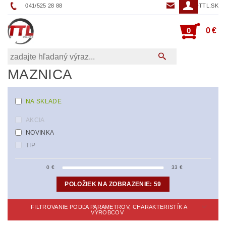
041/525 28 88
TTL@TTL.SK
0
0 €
MAZNICA
NA SKLADE
AKCIA
NOVINKA
TIP
0
€
33
€
POLOŽIEK NA ZOBRAZENIE:
59
FILTROVANIE PODĽA PARAMETROV, CHARAKTERISTÍK A
VÝROBCOV