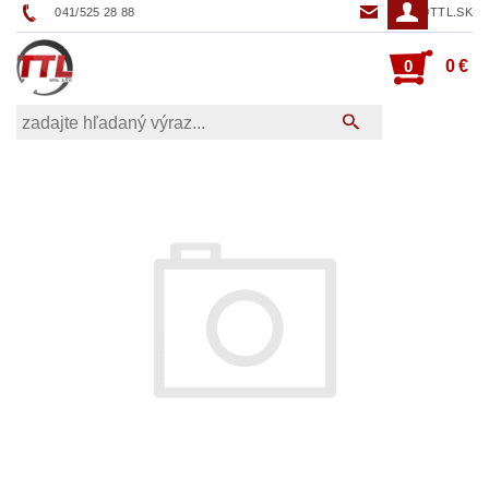
041/525 28 88
TTL@TTL.SK
0
0 €