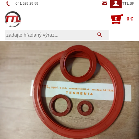
041/525 28 88
TTL@TTL.SK
0
0 €