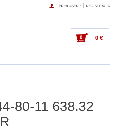
|
PRIHLÁSENIE
REGISTRÁCIA
0
0 €
44-80-11 638.32
BR