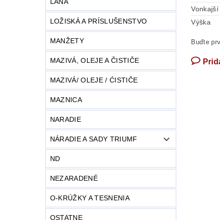
LANA
Vonkajší
LOŽISKÁ A PRÍSLUŠENSTVO
Výška
MANŽETY
Buďte prv
MAZIVÁ, OLEJE A ČISTIČE
Prid
MAZIVÁ/ OLEJE / ĆISTIČE
MAZNICA
NARADIE
NÁRADIE A SADY TRIUMF
ND
NEZARADENÉ
O-KRÚŽKY A TESNENIA
OSTATNE