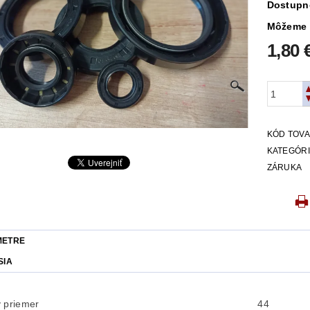
Dostupn
Môžeme 
1,80 
KÓD TOV
KATEGÓR
ZÁRUKA
METRE
SIA
 priemer
44