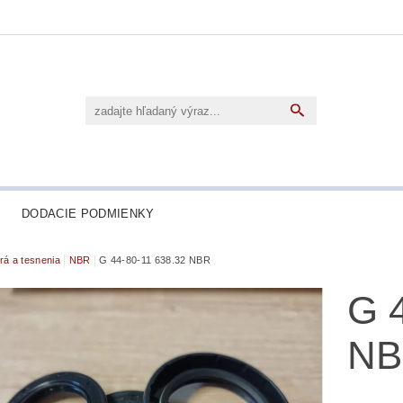
DODACIE PODMIENKY
rá a tesnenia
NBR
G 44-80-11 638.32 NBR
G 
N