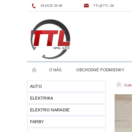
041/525 28 88
TTL@TTL.SK
O NÁS
OBCHODNÉ PODMIENKY
Gufe
AUTO
ELEKTRIKA
ELEKTRO NARADIE
FARBY