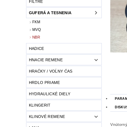
FILTRE
GUFERÁ A TESNENIA
FKM
MVQ
NBR
HADICE
HNACIE REMENE
HRAĆKY / VOĹNY ĆAS
HRDLO PRIAME
HYDRAULICKÉ DIELY
PARA
KLINGERIT
DISKU
KLINOVÉ REMENE
Vnútorný