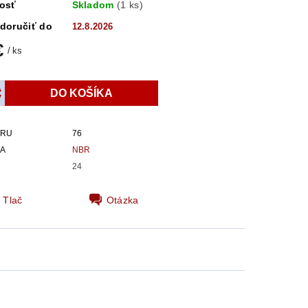
osť
Skladom
(1 ks)
doručiť do
12.8.2026
€
/ ks
ARU
76
IA
NBR
24
Tlač
Otázka