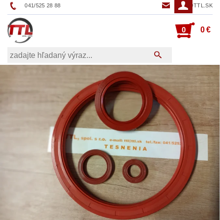
041/525 28 88
TTL@TTL.SK
0
0 €