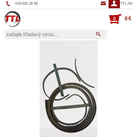
041/525 28 88
TTL@TTL.SK
0
0 €