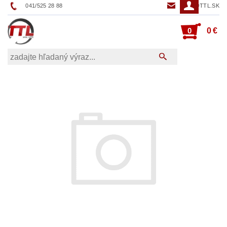
041/525 28 88
TTL@TTL.SK
0
0 €