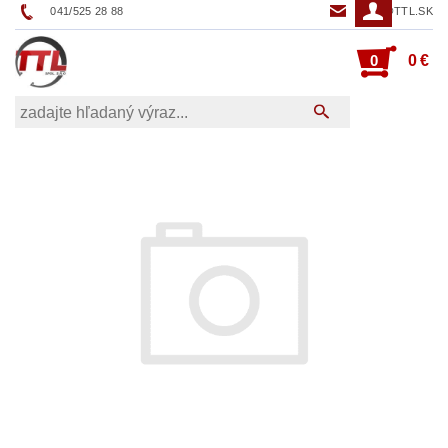
041/525 28 88
TTL@TTL.SK
0
0 €