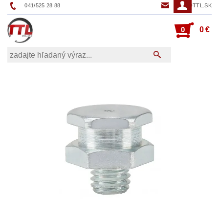
041/525 28 88
TTL@TTL.SK
0
0 €