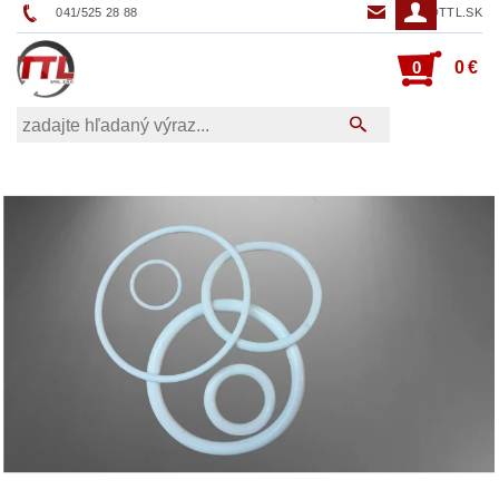
041/525 28 88
TTL@TTL.SK
0
0 €