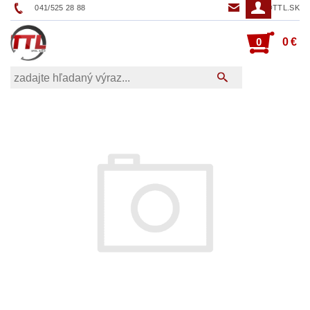
041/525 28 88
TTL@TTL.SK
0
0 €