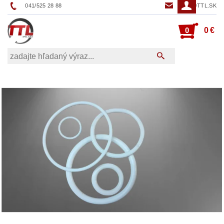
041/525 28 88
TTL@TTL.SK
0
0 €