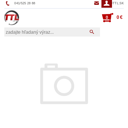
041/525 28 88
TTL@TTL.SK
0
0 €