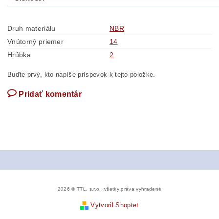
Druh materiálu
NBR
Vnútorný priemer
14
Hrúbka
2
Buďte prvý, kto napíše príspevok k tejto položke.
Pridať komentár
2026 © TTL, s.r.o., všetky práva vyhradené
Vytvoril Shoptet