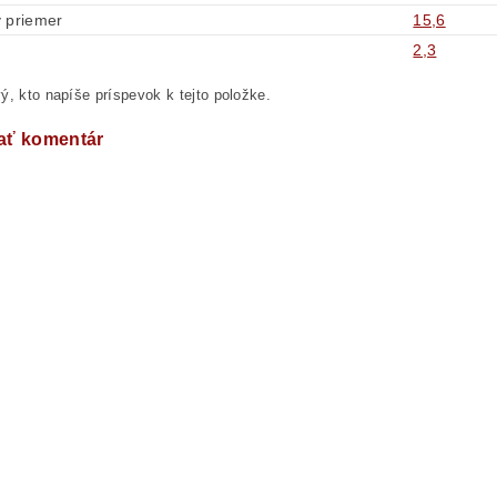
 priemer
15,6
2,3
ý, kto napíše príspevok k tejto položke.
ať komentár