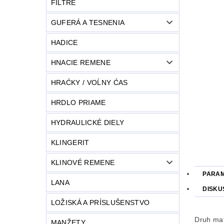
FILTRE
GUFERÁ A TESNENIA
HADICE
HNACIE REMENE
HRAĆKY / VOĹNY ĆAS
HRDLO PRIAME
HYDRAULICKÉ DIELY
KLINGERIT
KLINOVÉ REMENE
PARA
LANA
DISKU
LOŽISKÁ A PRÍSLUŠENSTVO
Druh mat
MANŽETY