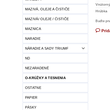
Vnútorný
MAZIVÁ, OLEJE A ČISTIČE
Hrúbka
MAZIVÁ/ OLEJE / ĆISTIČE
Buďte prv
MAZNICA
Prid
NARADIE
NÁRADIE A SADY TRIUMF
ND
NEZARADENÉ
O-KRÚŽKY A TESNENIA
OSTATNE
PAPIER
PÁSKY