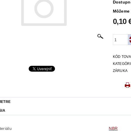
Dostupn
Môžeme 
0,10 
KÓD TOV
KATEGÓR
ZÁRUKA
METRE
SIA
eriálu
NBR