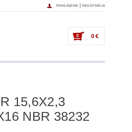
|
PRIHLÁSENIE
REGISTRÁCIA
0
0 €
R 15,6X2,3
X16 NBR 38232