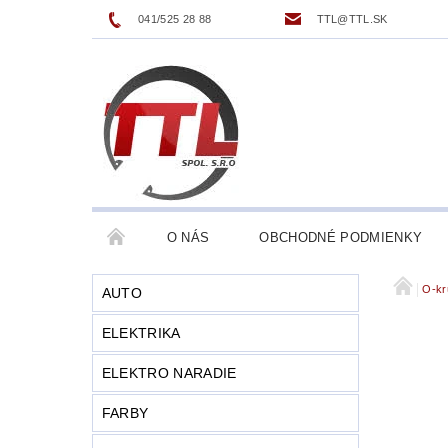
041/525 28 88
TTL@TTL.SK
O NÁS
OBCHODNÉ PODMIENKY
O-kr
AUTO
ELEKTRIKA
ELEKTRO NARADIE
FARBY