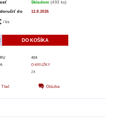
osť
Skladom
(493 ks)
doručiť do
12.8.2026
€
/ ks
ARU
404
IA
O-KRUŽKY
24
Tlač
Otázka