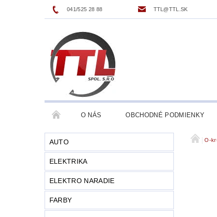
041/525 28 88
TTL@TTL.SK
O NÁS
OBCHODNÉ PODMIENKY
O-kr
AUTO
ELEKTRIKA
ELEKTRO NARADIE
FARBY