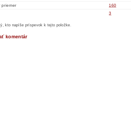
 priemer
160
3
ý, kto napíše príspevok k tejto položke.
ať komentár