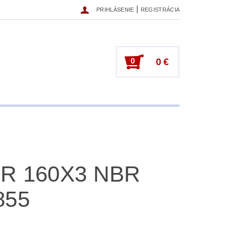
|
PRIHLÁSENIE
REGISTRÁCIA
0
0 €
R 160X3 NBR
855