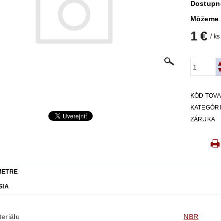
Dostupn
Môžeme 
1 €
/ ks
KÓD TOV
KATEGÓR
ZÁRUKA
METRE
SIA
eriálu
NBR