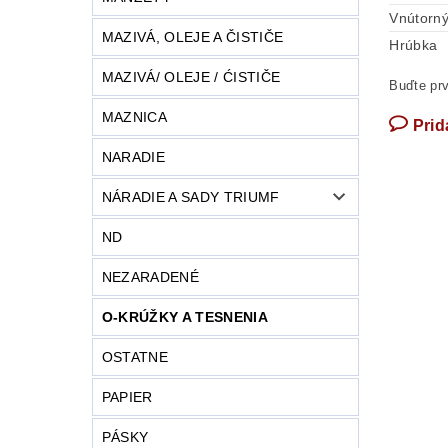
Vnútorný
MAZIVÁ, OLEJE A ČISTIČE
Hrúbka
MAZIVÁ/ OLEJE / ĆISTIČE
Buďte prv
MAZNICA
Prid
NARADIE
NÁRADIE A SADY TRIUMF
ND
NEZARADENÉ
O-KRÚŽKY A TESNENIA
OSTATNE
PAPIER
PÁSKY