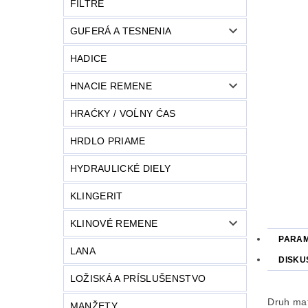
FILTRE
GUFERÁ A TESNENIA
HADICE
HNACIE REMENE
HRAĆKY / VOĹNY ĆAS
HRDLO PRIAME
HYDRAULICKÉ DIELY
KLINGERIT
KLINOVÉ REMENE
PARA
LANA
DISKU
LOŽISKÁ A PRÍSLUŠENSTVO
Druh mat
MANŽETY