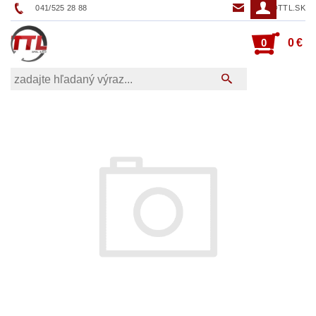
041/525 28 88
TTL@TTL.SK
0
0 €