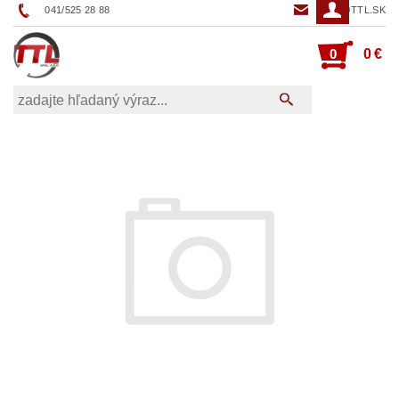
041/525 28 88
TTL@TTL.SK
0
0 €