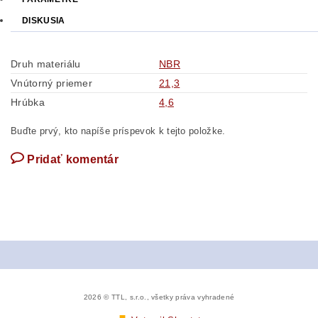
DISKUSIA
Druh materiálu
NBR
Vnútorný priemer
21,3
Hrúbka
4,6
Buďte prvý, kto napíše príspevok k tejto položke.
Pridať komentár
2026 © TTL, s.r.o., všetky práva vyhradené