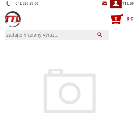
041/525 28 88
TTL@TTL.SK
0
0 €