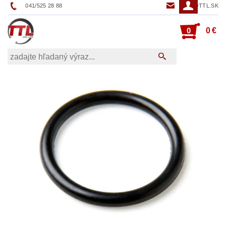
041/525 28 88
TTL@TTL.SK
0
0 €