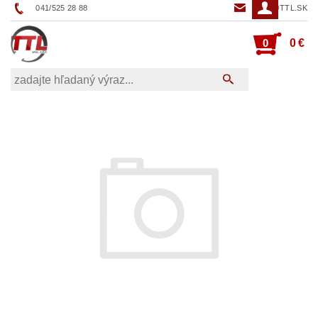
041/525 28 88
TTL@TTL.SK
0
0 €