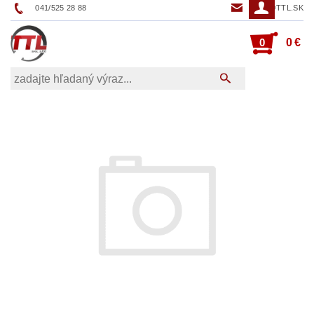
041/525 28 88
TTL@TTL.SK
0
0 €