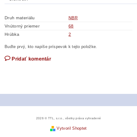
Druh materiálu
NBR
Vnútorný priemer
68
Hrúbka
2
Buďte prvý, kto napíše príspevok k tejto položke.
Pridať komentár
2026 © TTL, s.r.o., všetky práva vyhradené
Vytvoril Shoptet