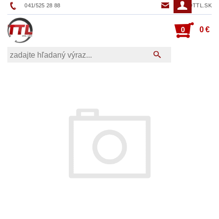
041/525 28 88
TTL@TTL.SK
0
0 €