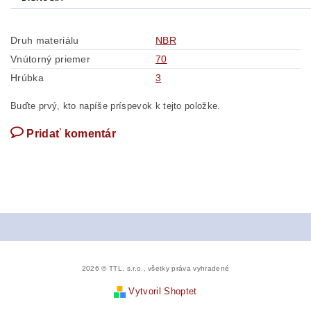
Druh materiálu
NBR
Vnútorný priemer
70
Hrúbka
3
Buďte prvý, kto napíše príspevok k tejto položke.
Pridať komentár
2026 © TTL, s.r.o., všetky práva vyhradené
Vytvoril Shoptet