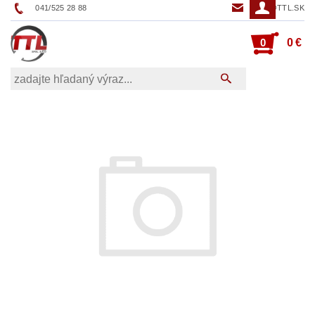
041/525 28 88
TTL@TTL.SK
0
0 €