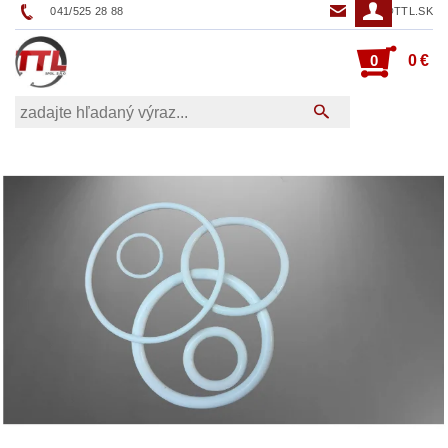
041/525 28 88
TTL@TTL.SK
0
0 €