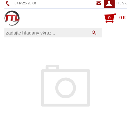
041/525 28 88
TTL@TTL.SK
0
0 €