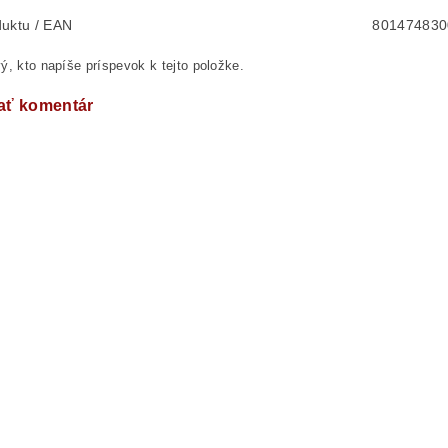
uktu / EAN
801474830
ý, kto napíše príspevok k tejto položke.
ať komentár