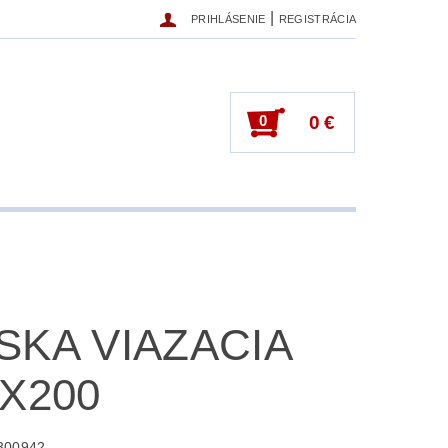
|
PRIHLÁSENIE
REGISTRÁCIA
0
0 €
SKA VIAZACIA
5X200
300942