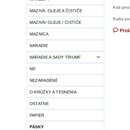
Kód prod
MAZIVÁ, OLEJE A ČISTIČE
Buďte prv
MAZIVÁ/ OLEJE / ĆISTIČE
Prid
MAZNICA
NARADIE
NÁRADIE A SADY TRIUMF
ND
NEZARADENÉ
O-KRÚŽKY A TESNENIA
OSTATNE
PAPIER
PÁSKY