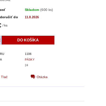
osť
Skladom
(600 ks)
doručiť do
11.8.2026
€
/ ks
ARU
1106
IA
PÁSKY
24
Tlač
Otázka