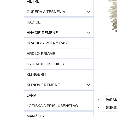
FILTRE
GUFERÁ A TESNENIA
HADICE
HNACIE REMENE
HRAĆKY / VOĹNY ĆAS
HRDLO PRIAME
HYDRAULICKÉ DIELY
KLINGERIT
KLINOVÉ REMENE
LANA
PARA
LOŽISKÁ A PRÍSLUŠENSTVO
DISKU
MANŽETY