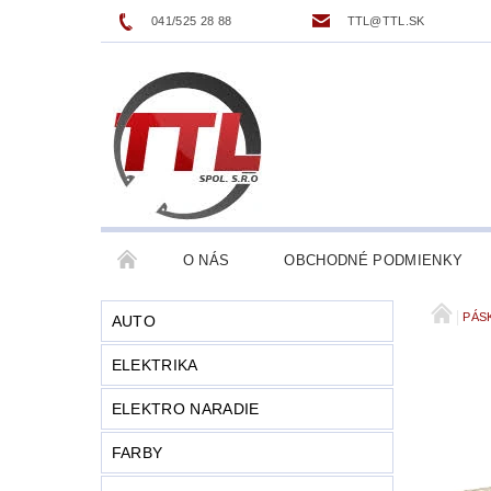
041/525 28 88
TTL@TTL.SK
O NÁS
OBCHODNÉ PODMIENKY
PÁS
AUTO
ELEKTRIKA
ELEKTRO NARADIE
FARBY