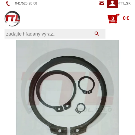
041/525 28 88
TTL@TTL.SK
0
0 €