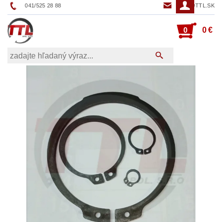
041/525 28 88
TTL@TTL.SK
0
0 €