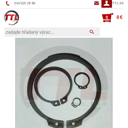
041/525 28 88
TTL@TTL.SK
0
0 €