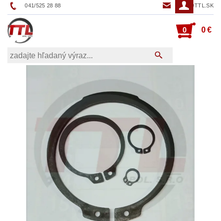
041/525 28 88
TTL@TTL.SK
0
0 €