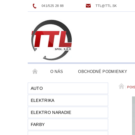
041/525 28 88
TTL@TTL.SK
O NÁS
OBCHODNÉ PODMIENKY
POI
AUTO
ELEKTRIKA
ELEKTRO NARADIE
FARBY