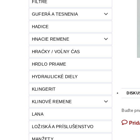
FILTRE
GUFERÁ A TESNENIA
HADICE
HNACIE REMENE
HRAĆKY / VOĹNY ĆAS
HRDLO PRIAME
HYDRAULICKÉ DIELY
KLINGERIT
DISKU
KLINOVÉ REMENE
Buďte prv
LANA
Prid
LOŽISKÁ A PRÍSLUŠENSTVO
MANŽETY