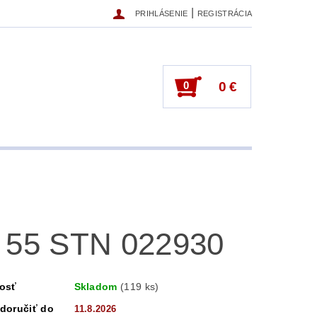
|
PRIHLÁSENIE
REGISTRÁCIA
0
0 €
 55 STN 022930
osť
Skladom
(119 ks)
doručiť do
11.8.2026