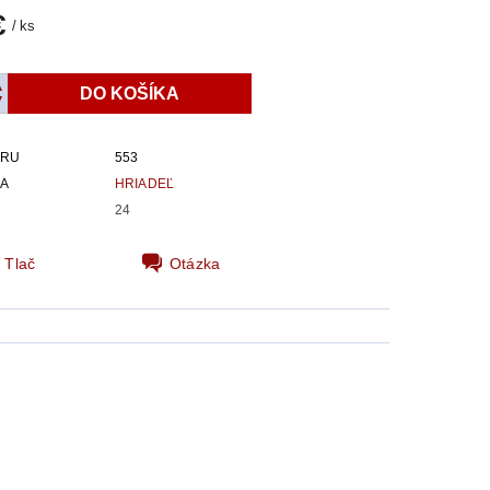
€
/ ks
ARU
553
IA
HRIADEĽ
24
Tlač
Otázka