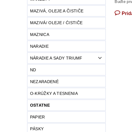
Buďte prv
MAZIVÁ, OLEJE A ČISTIČE
Prid
MAZIVÁ/ OLEJE / ĆISTIČE
MAZNICA
NARADIE
NÁRADIE A SADY TRIUMF
ND
NEZARADENÉ
O-KRÚŽKY A TESNENIA
OSTATNE
PAPIER
PÁSKY