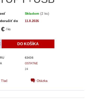
osť
Skladom
(2 ks)
doručiť do
11.8.2026
 €
/ ks
ARU
63436
IA
OSTATNE
24
Tlač
Otázka