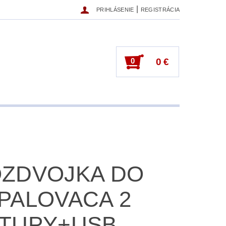
|
PRIHLÁSENIE
REGISTRÁCIA
0
0 €
ZDVOJKA DO
PALOVACA 2
TUPY+USB