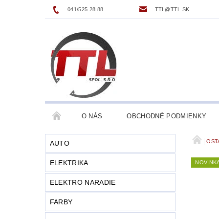
041/525 28 88
TTL@TTL.SK
O NÁS
OBCHODNÉ PODMIENKY
OST
AUTO
ELEKTRIKA
NOVINK
ELEKTRO NARADIE
FARBY