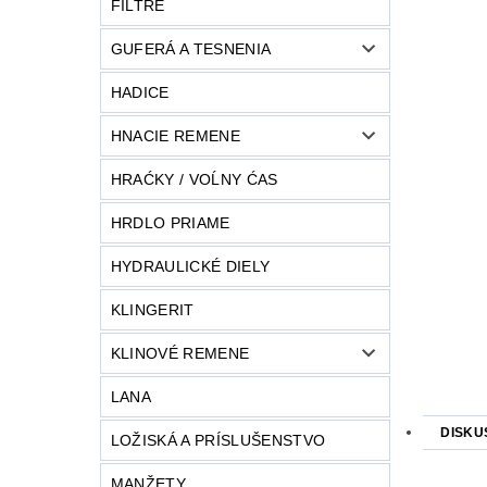
FILTRE
GUFERÁ A TESNENIA
HADICE
HNACIE REMENE
HRAĆKY / VOĹNY ĆAS
HRDLO PRIAME
HYDRAULICKÉ DIELY
KLINGERIT
KLINOVÉ REMENE
LANA
DISKU
LOŽISKÁ A PRÍSLUŠENSTVO
MANŽETY