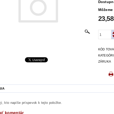
Dostupn
Môžeme 
23,58
KÓD TOV
KATEGÓR
ZÁRUKA
SIA
ý, kto napíše príspevok k tejto položke.
ať komentár