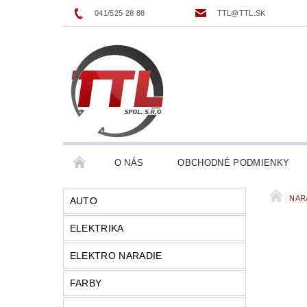
041/525 28 88
TTL@TTL.SK
O NÁS
OBCHODNÉ PODMIENKY
NAR
AUTO
ELEKTRIKA
ELEKTRO NARADIE
FARBY