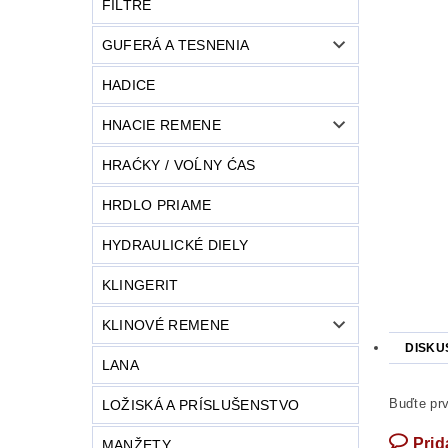
FILTRE
GUFERÁ A TESNENIA
HADICE
HNACIE REMENE
HRAĆKY / VOĹNY ĆAS
HRDLO PRIAME
HYDRAULICKÉ DIELY
KLINGERIT
KLINOVÉ REMENE
DISKU
LANA
Buďte prv
LOŽISKÁ A PRÍSLUŠENSTVO
Prid
MANŽETY