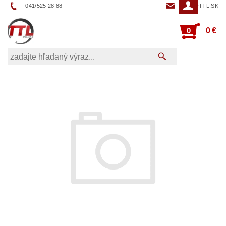
041/525 28 88
TTL@TTL.SK
0
0 €