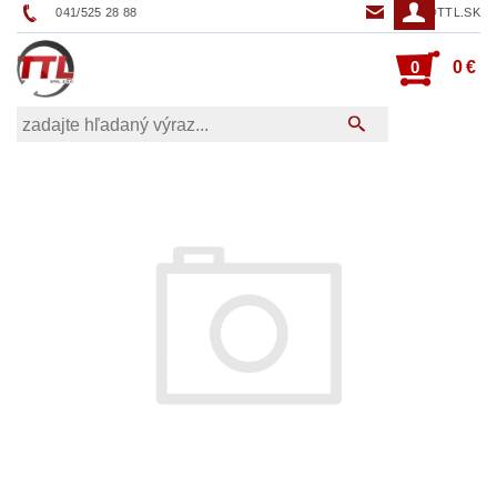
041/525 28 88
TTL@TTL.SK
0
0 €