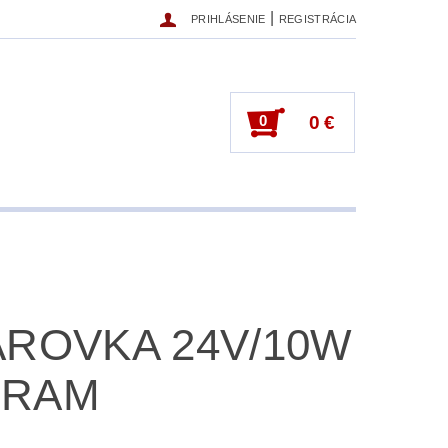
|
PRIHLÁSENIE
REGISTRÁCIA
0
0 €
AROVKA 24V/10W
SRAM