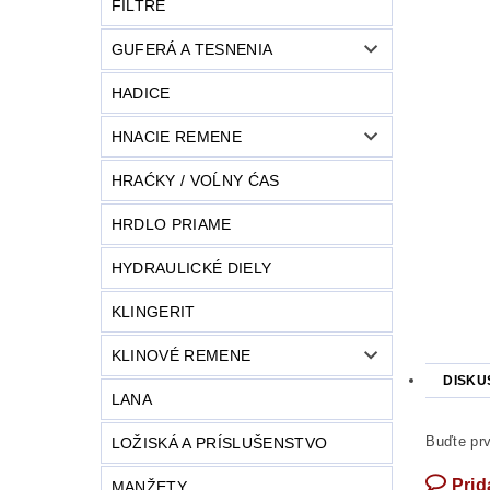
FILTRE
GUFERÁ A TESNENIA
HADICE
HNACIE REMENE
HRAĆKY / VOĹNY ĆAS
HRDLO PRIAME
HYDRAULICKÉ DIELY
KLINGERIT
KLINOVÉ REMENE
DISKU
LANA
Buďte prv
LOŽISKÁ A PRÍSLUŠENSTVO
Prid
MANŽETY