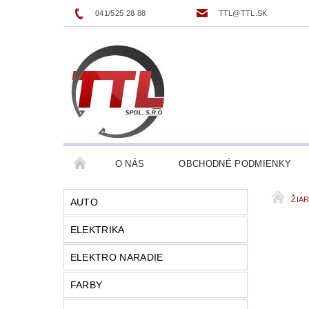
041/525 28 88
TTL@TTL.SK
O NÁS
OBCHODNÉ PODMIENKY
ŽIA
AUTO
ELEKTRIKA
ELEKTRO NARADIE
FARBY