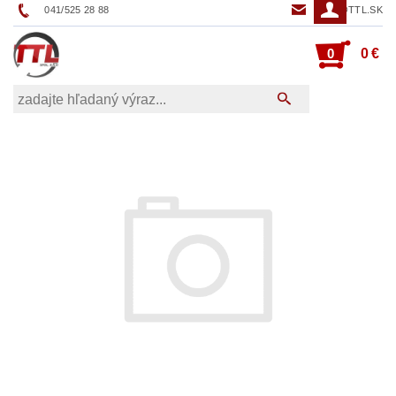
041/525 28 88
TTL@TTL.SK
0
0 €