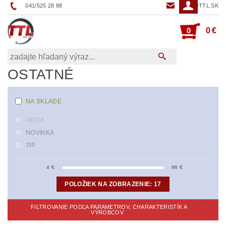
041/525 28 88
TTL@TTL.SK
0
0 €
OSTATNÉ
NA SKLADE
AKCIA
NOVINKA
TIP
4
€
96
€
POLOŽIEK NA ZOBRAZENIE:
17
FILTROVANIE PODĽA PARAMETROV, CHARAKTERISTÍK A
VÝROBCOV