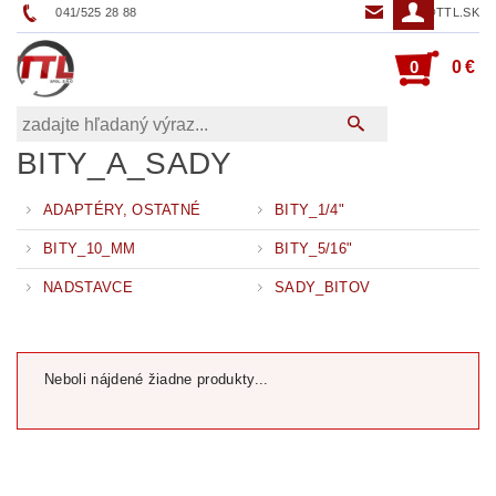
041/525 28 88
TTL@TTL.SK
0
0 €
BITY_A_SADY
ADAPTÉRY, OSTATNÉ
BITY_1/4"
BITY_10_MM
BITY_5/16"
NADSTAVCE
SADY_BITOV
Neboli nájdené žiadne produkty...