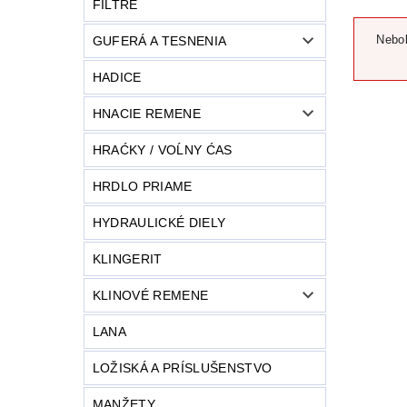
FILTRE
Nebol
GUFERÁ A TESNENIA
HADICE
HNACIE REMENE
HRAĆKY / VOĹNY ĆAS
HRDLO PRIAME
HYDRAULICKÉ DIELY
KLINGERIT
KLINOVÉ REMENE
LANA
LOŽISKÁ A PRÍSLUŠENSTVO
MANŽETY