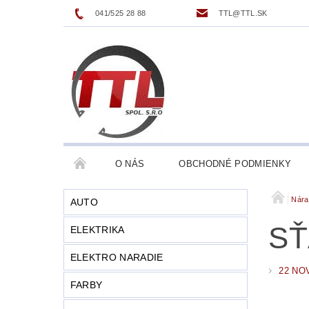
041/525 28 88
TTL@TTL.SK
O NÁS
OBCHODNÉ PODMIENKY
Nára
AUTO
SŤ
ELEKTRIKA
ELEKTRO NARADIE
22 NO
FARBY