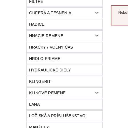
FILTRE
Nebol
GUFERÁ A TESNENIA
HADICE
HNACIE REMENE
HRAĆKY / VOĹNY ĆAS
HRDLO PRIAME
HYDRAULICKÉ DIELY
KLINGERIT
KLINOVÉ REMENE
LANA
LOŽISKÁ A PRÍSLUŠENSTVO
MANŽETY