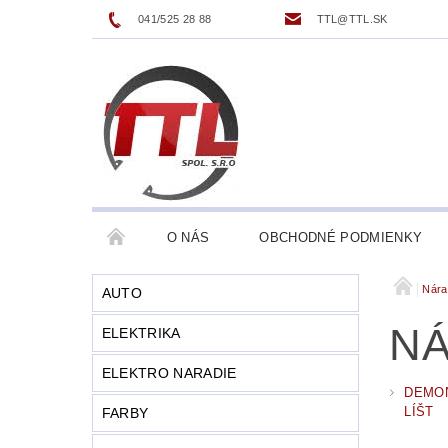
041/525 28 88
TTL@TTL.SK
O NÁS
OBCHODNÉ PODMIENKY
Nára
AUTO
NÁ
ELEKTRIKA
ELEKTRO NARADIE
DEMON
LÍŠT
FARBY