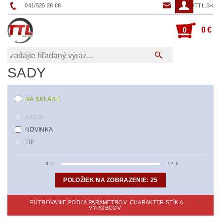
041/525 28 88
TTL@TTL.SK
0
0 €
SADY
NA SKLADE
AKCIA
NOVINKA
TIP
3
€
57
€
POLOŽIEK NA ZOBRAZENIE:
25
FILTROVANIE PODĽA PARAMETROV, CHARAKTERISTÍK A
VÝROBCOV