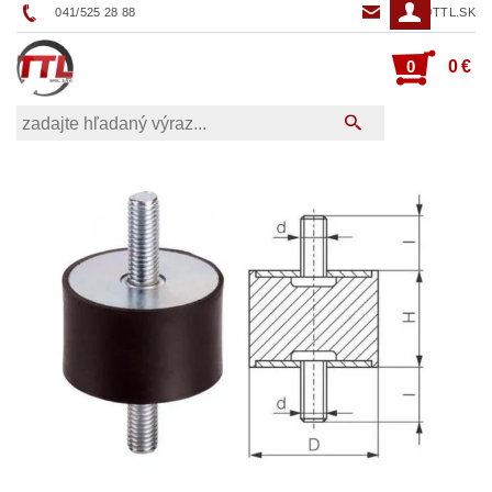
041/525 28 88
TTL@TTL.SK
0
0 €