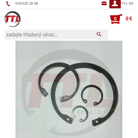
041/525 28 88
TTL@TTL.SK
0
0 €