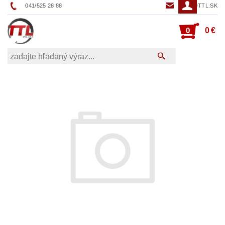
041/525 28 88
TTL@TTL.SK
0
0 €